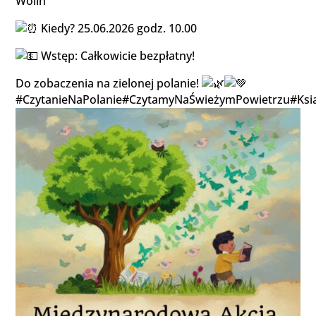
Wolin
Kiedy? 25.06.2026 godz. 10.00
Wstęp: Całkowicie bezpłatny!
Do zobaczenia na zielonej polanie!
#CzytanieNaPolanie
#CzytamyNaŚwieżymPowietrzu
#Ksi