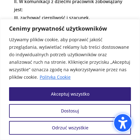
W komunikacji z dziećmi pracownik zobowiązany
jest:
zachować cierpliwość i szacunek,
słuchać uważnie dziecka i udzielać mu
Cenimy prywatność użytkowników
odpowiedzi adekwatnych do ich wieku i danej
Używamy plików cookie, aby poprawić jakość
sytuacji,
przeglądania, wyświetlać reklamy lub treści dostosowane
informować dziecko o podejmowanych decyzjach
do indywidualnych potrzeb użytkowników oraz
jego dotyczących, biorąc pod uwagę oczekiwania
analizować ruch na stronie. Kliknięcie przycisku „Akceptuj
dziecka,
wszystkie” oznacza zgodę na wykorzystywanie przez nas
szanować prawo dziecka do prywatności; jeśli
plików cookie.
Polityka Cookie
konieczne jest odstąpienie od zasady poufności, aby
chronić dziecko, należy wyjaśnić mu to najszybciej
Akceptuj wszystko
jak to możliwe; jeśli pojawi się konieczność
porozmawiania z dzieckiem na osobności, należy
Dostosuj
zostawić uchylone drzwi do pomieszczenia i zadbać,
aby być w zasięgu wzroku innych; można też
Odrzuć wszystkie
poprosić drugiego pracownika o obecność podczas
takiej rozmowy,