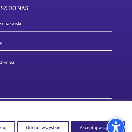
SZ DO NAS
WYŚLIJ WIADOMOŚĆ
osuj
Odrzuć wszystkie
Akceptuj wszystko
Projek i realizacja
MAWU.PL