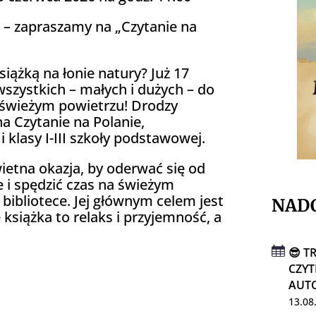
e – zapraszamy na „Czytanie na
iążką na łonie natury? Już 17
szystkich – małych i dużych – do
 świeżym powietrzu! Drodzy
a Czytanie na Polanie,
 klasy I-III szkoły podstawowej.
wietna okazja, by oderwać się od
 i spędzić czas na świeżym
 bibliotece. Jej głównym celem jest
NAD
 książka to relaks i przyjemność, a
😎 T
CZYT
AUTO
13.08