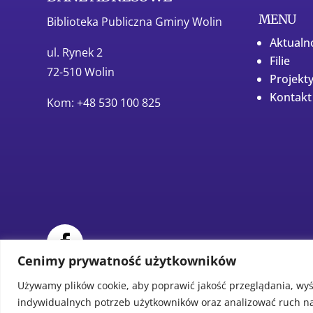
MENU
Biblioteka Publiczna Gminy Wolin
Aktualn
ul. Rynek 2
Filie
72-510 Wolin
Projekt
Kontakt
Kom: +48 530 100 825
Cenimy prywatność użytkowników
Używamy plików cookie, aby poprawić jakość przeglądania, wyś
indywidualnych potrzeb użytkowników oraz analizować ruch na s
© Biblioteka Publiczna Gminy Wolin. Wszystkie prawa za