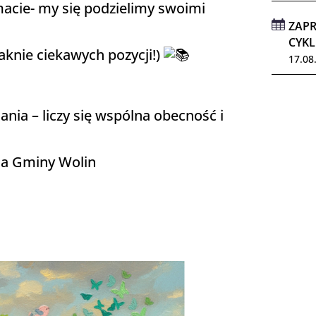
macie- my się podzielimy swoimi
ZAPR
CYKL
raknie ciekawych pozycji!)
17.08
ania – liczy się wspólna obecność i
zna Gminy Wolin