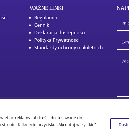
WAŻNE LINKI
NAPI
ości
Regulamin
Cennik
y
Deklaracja dostępności
Polityka Prywatności
Standardy ochrony małoletnich
wietlać reklamy lub treści dostosowane do
tronie. Kliknięcie przycisku „Akceptuj wszystkie”
Dost
strzeżone.