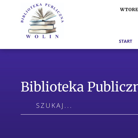
WTOREK
START
Biblioteka Public