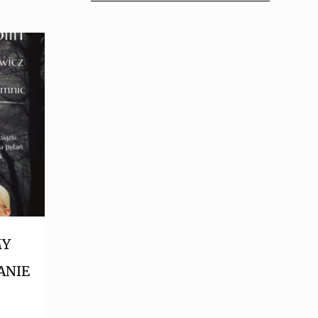
MY
ANIE