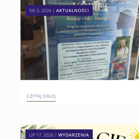
SIE 5, 2026
|
AKTUALNOŚCI
CZYTAJ DALEJ
LIP 17, 2026
|
WYDARZENIA