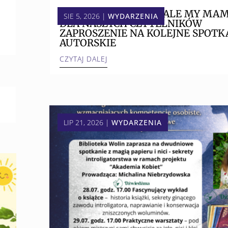
😎 TRWAJĄ WAKACJE, ALE MY MA
SIE 5, 2026
|
WYDARZENIA
DLA NASZYCH CZYTELNIKÓW
ZAPROSZENIE NA KOLEJNE SPOTK
AUTORSKIE
CZYTAJ DALEJ
LIP 21, 2026
|
WYDARZENIA