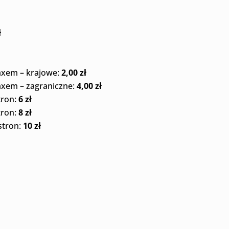
ł
axem – krajowe:
2,00 zł
axem – zagraniczne:
4,00 zł
tron:
6 zł
tron:
8 zł
stron:
10 zł