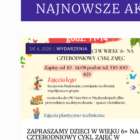
NAJNOWSZE A
SIE 6, 2026
|
WYDARZENIA
ZAPRASZAMY DZIECI W WIEKU 6+ NA
CZTERODNIOWY CYKL ZAJĘĆ W